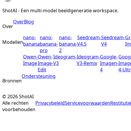
ShotAI - Een multi-model beeldgeneratie workspace.
Over
Blog
Over
nano-
nano-
nano-
Seedream-
Seedream-
Gr
Modellen
banana
banana-
banana-
V4.5
V4
Im
pro
2
Qwen-
Qwen-
Ideogram-
Ideogram-
Google-
Googl
Image
Image-
V3
V3-Remix
Imagen-
Imag
Edit
4
4-Ult
Ondersteuning
Bronnen
©
2026
ShotAI
Alle rechten
Privacybeleid
Servicevoorwaarden
Restituti
voorbehouden