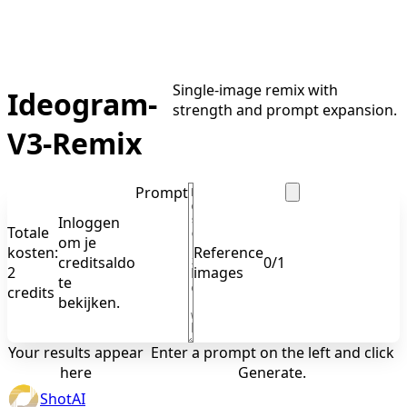
Single-image remix with
Ideogram-
strength and prompt expansion.
V3-Remix
Prompt
Inloggen
Totale
om je
kosten:
Reference
creditsaldo
0
/
1
2
images
te
credits
bekijken.
Your results appear
Enter a prompt on the left and click
here
Generate.
ShotAI