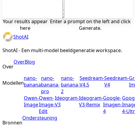
Your results appear
Enter a prompt on the left and click
here
Generate.
ShotAI
ShotAI - Een multi-model beeldgeneratie workspace.
Over
Blog
Over
nano-
nano-
nano-
Seedream-
Seedream-
Gr
Modellen
banana
banana-
banana-
V4.5
V4
Im
pro
2
Qwen-
Qwen-
Ideogram-
Ideogram-
Google-
Googl
Image
Image-
V3
V3-Remix
Imagen-
Imag
Edit
4
4-Ult
Ondersteuning
Bronnen