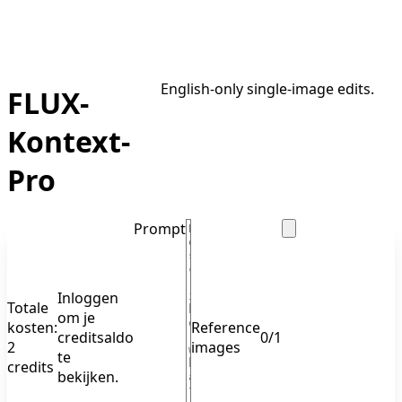
English-only single-image edits.
FLUX-
Kontext-
Pro
Prompt
Inloggen
Totale
om je
kosten:
Reference
creditsaldo
0
/
1
2
images
te
credits
bekijken.