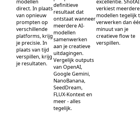
modellen
excellentie. ShotAI
definitieve
direct. In plaats
verkiest meerdere
resultaat dat
van opnieuw
modellen tegelijk 
ontstaat wanneer
prompten op
verwerken dan éé
meerdere AI-
verschillende
minuut van je
modellen
platforms, krijg
creatieve flow te
samenwerken
je precisie. In
verspillen.
aan je creatieve
plaats van tijd
uitdagingen.
verspillen, krijg
Vergelijk outputs
je resultaten.
van OpenAI,
Google Gemini,
NanoBanana,
SeedDream,
FLUX-Kontext en
meer - alles
tegelijk.