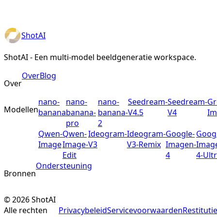
ShotAI
ShotAI - Een multi-model beeldgeneratie workspace.
Over
Blog
Over
nano-
nano-
nano-
Seedream-
Seedream-
Gr
Modellen
banana
banana-
banana-
V4.5
V4
Im
pro
2
Qwen-
Qwen-
Ideogram-
Ideogram-
Google-
Googl
Image
Image-
V3
V3-Remix
Imagen-
Imag
Edit
4
4-Ult
Ondersteuning
Bronnen
©
2026
ShotAI
Alle rechten
Privacybeleid
Servicevoorwaarden
Restituti