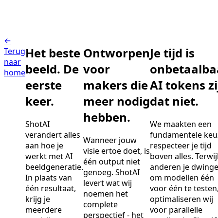
←
Het beste
Ontworpen
Je tijd is
Terug
naar
beeld. De
voor
onbetaalba
home
eerste
makers die
AI tokens zi
keer.
meer nodig
dat niet.
hebben.
ShotAI
We maakten een
verandert alles
fundamentele keu
Wanneer jouw
aan hoe je
respecteer je tijd
visie ertoe doet, is
werkt met AI
boven alles. Terwij
één output niet
beeldgeneratie.
anderen je dwing
genoeg. ShotAI
In plaats van
om modellen één
levert wat wij
één resultaat,
voor één te testen
noemen het
krijg je
optimaliseren wij
complete
meerdere
voor parallelle
perspectief - het