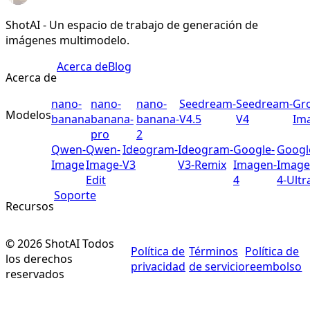
ShotAI - Un espacio de trabajo de generación de
imágenes multimodelo.
Acerca de
Blog
Acerca de
nano-
nano-
nano-
Seedream-
Seedream-
Gr
Modelos
banana
banana-
banana-
V4.5
V4
Im
pro
2
Qwen-
Qwen-
Ideogram-
Ideogram-
Google-
Googl
Image
Image-
V3
V3-Remix
Imagen-
Image
Edit
4
4-Ultr
Soporte
Recursos
©
2026
ShotAI
Todos
Política de
Términos
Política de
los derechos
privacidad
de servicio
reembolso
reservados