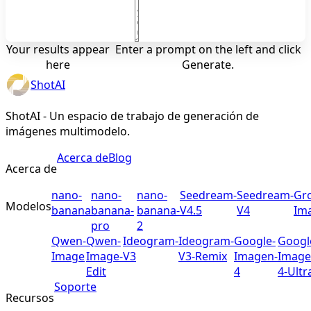
Your results appear
Enter a prompt on the left and click
here
Generate.
ShotAI
ShotAI - Un espacio de trabajo de generación de
imágenes multimodelo.
Acerca de
Blog
Acerca de
nano-
nano-
nano-
Seedream-
Seedream-
Gr
Modelos
banana
banana-
banana-
V4.5
V4
Im
pro
2
Qwen-
Qwen-
Ideogram-
Ideogram-
Google-
Googl
Image
Image-
V3
V3-Remix
Imagen-
Image
Edit
4
4-Ultr
Soporte
Recursos