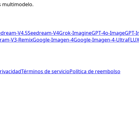
s multimodelo.
edream-V4.5
Seedream-V4
Grok-Imagine
GPT-4o-Image
GPT-I
ram-V3-Remix
Google-Imagen-4
Google-Imagen-4-Ultra
FLUX
privacidad
Términos de servicio
Política de reembolso