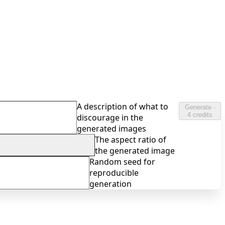
A description of what to
Generate ·
4 credits
discourage in the
generated images
The aspect ratio of
the generated image
Random seed for
reproducible
generation