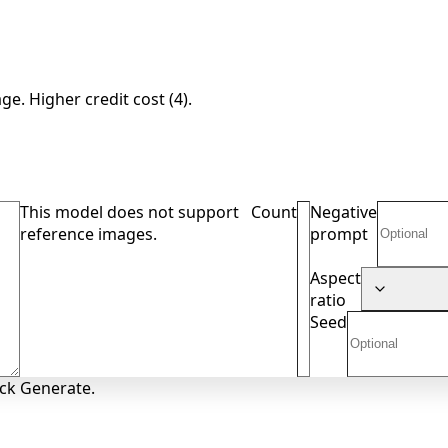
e. Higher credit cost (4).
This model does not support
Count
Negative
reference images.
prompt
Aspect
ratio
Seed
ick Generate.