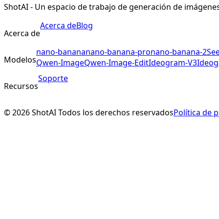
ShotAI - Un espacio de trabajo de generación de imágene
Acerca de
Blog
Acerca de
nano-banana
nano-banana-pro
nano-banana-2
Se
Modelos
Qwen-Image
Qwen-Image-Edit
Ideogram-V3
Ideog
Soporte
Recursos
©
2026
ShotAI
Todos los derechos reservados
Política de 