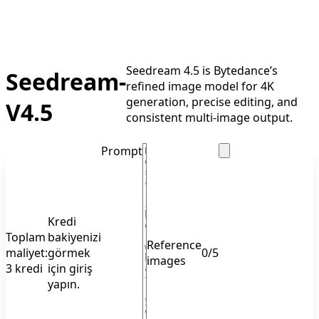
Seedream 4.5 is Bytedance’s
Seedream-
refined image model for 4K
generation, precise editing, and
V4.5
consistent multi-image output.
Prompt
Kredi
Toplam
bakiyenizi
Reference
maliyet:
görmek
0
/
5
images
3 kredi
için giriş
yapın.