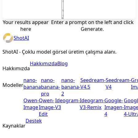
Your results appear
Enter a prompt on the left and click
here
Generate.
ShotAI
ShotAI - Çoklu model görsel üretim çalışma alanı.
Hakkımızda
Blog
Hakkımızda
nano-
nano-
nano-
Seedream-
Seedream-
Gr
Modeller
banana
banana-
banana-
V4.5
V4
Im
pro
2
Qwen-
Qwen-
Ideogram-
Ideogram-
Google-
Googl
Image
Image-
V3
V3-Remix
Imagen-
Image
Edit
4
4-Ultr
Destek
Kaynaklar