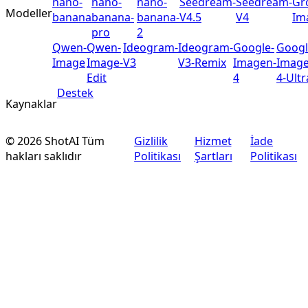
nano-
nano-
nano-
Seedream-
Seedream-
Gr
Modeller
banana
banana-
banana-
V4.5
V4
Im
pro
2
Qwen-
Qwen-
Ideogram-
Ideogram-
Google-
Googl
Image
Image-
V3
V3-Remix
Imagen-
Image
Edit
4
4-Ultr
Destek
Kaynaklar
©
2026
ShotAI
Tüm
Gizlilik
Hizmet
İade
hakları saklıdır
Politikası
Şartları
Politikası