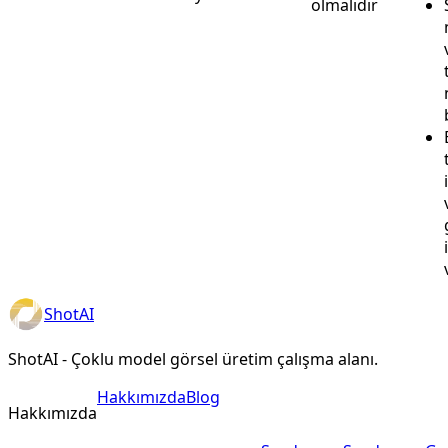
olmalıdır
ShotAI
ShotAI - Çoklu model görsel üretim çalışma alanı.
Hakkımızda
Blog
Hakkımızda