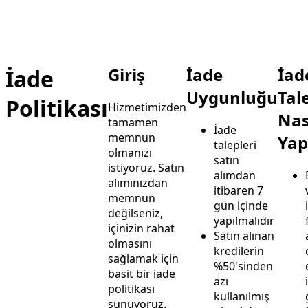
Giriş
İade
İad
İade
Uygunluğu
Tal
Politikası
Hizmetimizden
Nas
tamamen
İade
memnun
Yapı
talepleri
olmanızı
satın
istiyoruz. Satın
alımdan
alımınızdan
itibaren 7
memnun
gün içinde
değilseniz,
yapılmalıdır
içinizin rahat
Satın alınan
olmasını
kredilerin
sağlamak için
%50'sinden
basit bir iade
azı
politikası
kullanılmış
sunuyoruz.