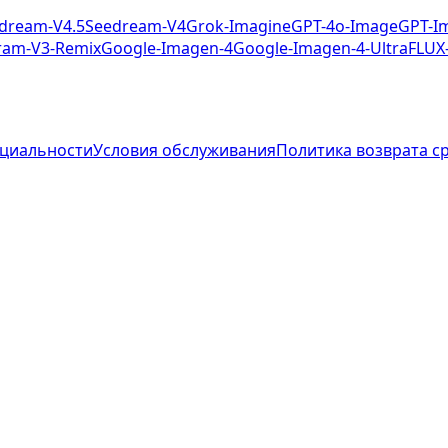
dream-V4.5
Seedream-V4
Grok-Imagine
GPT-4o-Image
GPT-I
ram-V3-Remix
Google-Imagen-4
Google-Imagen-4-Ultra
FLUX
циальности
Условия обслуживания
Политика возврата с