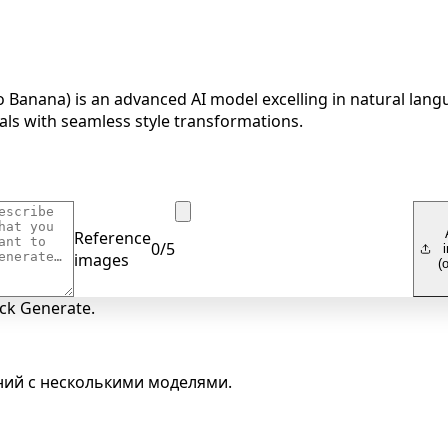
Banana) is an advanced AI model excelling in natural lang
uals with seamless style transformations.
Reference
0
/
5
images
(
ick Generate.
ний с несколькими моделями.