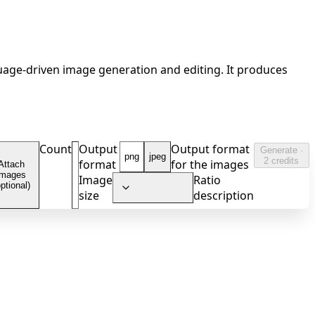
uage-driven image generation and editing. It produces
Count
Output
Output format
Generate ·
png
jpeg
2 credits
format
for the images
Attach
images
Image
Ratio
optional)
size
description