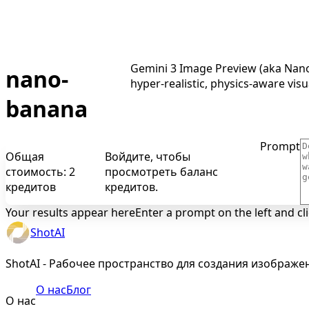
Gemini 3 Image Preview (aka Nano 
nano-
hyper-realistic, physics-aware vis
banana
Prompt
Общая
Войдите, чтобы
стоимость: 2
просмотреть баланс
кредитов
кредитов.
Your results appear here
Enter a prompt on the left and cl
ShotAI
ShotAI - Рабочее пространство для создания изображе
О нас
Блог
О нас