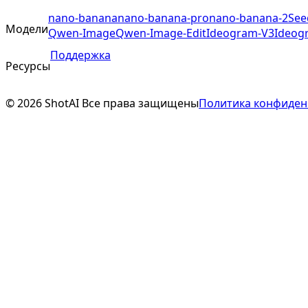
nano-banana
nano-banana-pro
nano-banana-2
See
Модели
Qwen-Image
Qwen-Image-Edit
Ideogram-V3
Ideog
Поддержка
Ресурсы
©
2026
ShotAI
Все права защищены
Политика конфиден