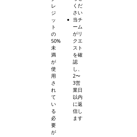
くだ
レ
さい
ジ
当チ
ッ
ーム
ト
がリ
の
クエ
50%
未
スト
満
を確
が
認
使
し、
用
2〜
さ
3営
れ
業日
て
以内
い
に返
る
信し
必
ます
要
が