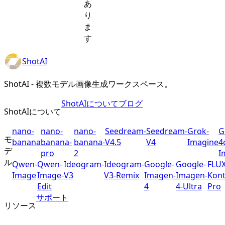
あ
り
ま
す
ShotAI
ShotAI - 複数モデル画像生成ワークスペース。
ShotAIについて
ブログ
ShotAIについて
nano-
nano-
nano-
Seedream-
Seedream-
Grok-
G
モ
banana
banana-
banana-
V4.5
V4
Imagine
4
デ
pro
2
I
ル
Qwen-
Qwen-
Ideogram-
Ideogram-
Google-
Google-
FLUX
Image
Image-
V3
V3-Remix
Imagen-
Imagen-
Kont
Edit
4
4-Ultra
Pro
サポート
リソース