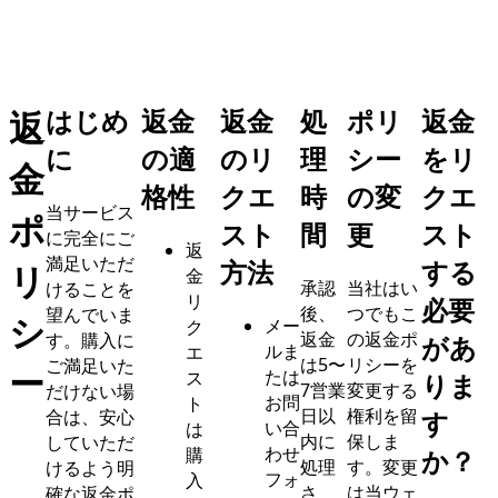
はじめ
返金
返金
処
ポリ
返金
返
に
の適
のリ
理
シー
をリ
金
格性
クエ
時
の変
クエ
当サービス
ポ
スト
間
更
スト
に完全にご
返
満足いただ
方法
する
リ
金
承認
当社はい
けることを
リ
必要
後、
つでもこ
望んでいま
シ
メー
ク
返金
の返金ポ
す。購入に
があ
ルま
エ
は5〜
リシーを
ご満足いた
ー
たは
ス
りま
7営業
変更する
だけない場
お問
ト
日以
権利を留
合は、安心
す
い合
は
内に
保しま
していただ
わせ
購
か？
処理
す。変更
けるよう明
フォ
入
さ
は当ウェ
確な返金ポ