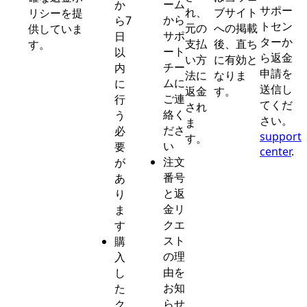
ーム
か
サポー
れ、
ブサイト
リシーを提
から
ら7
トセン
元の
への掲載
供していま
サポ
日
ターか
支払
後、直ち
す。
ート
以
ら返金
い方
に有効と
チー
内
申請を
法に
なりま
ムに
に
送信し
返金
す。
ご連
行
てくだ
され
絡く
う
さい。
ま
ださ
必
support
す。
い
要
center
.
注文
が
番号
あ
と返
り
金リ
ま
クエ
す
スト
購
の理
入
由を
し
お知
た
らせ
ク