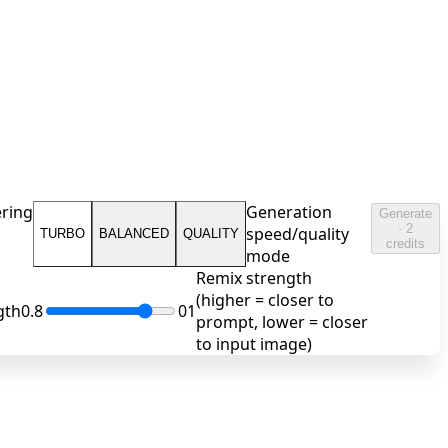
ring
Generation
Generate
· 2
speed/quality
TURBO
BALANCED
QUALITY
credits
mode
Remix strength
(higher = closer to
gth
0.8
0
1
prompt, lower = closer
to input image)