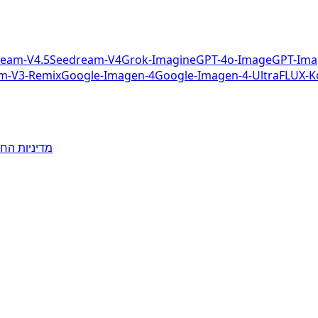
eam-V4.5
Seedream-V4
Grok-Imagine
GPT-4o-Image
GPT-Ima
m-V3-Remix
Google-Imagen-4
Google-Imagen-4-Ultra
FLUX-K
מדיניות החז