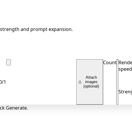
 strength and prompt expansion.
Count
Rende
speed
Attach
0
/
1
images
(optional)
Stren
ick Generate.