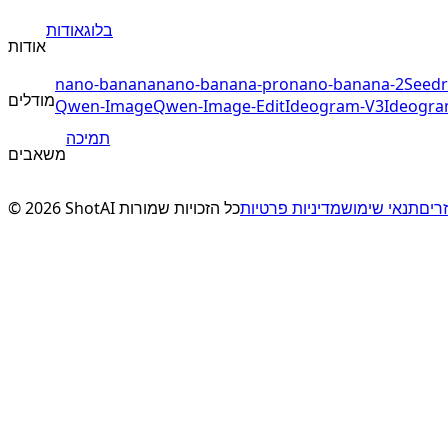
בלוג
אודות
אודות
nano-banana
nano-banana-pro
nano-banana-2
Seedr
מודלים
Qwen-Image
Qwen-Image-Edit
Ideogram-V3
Ideogra
תמיכה
משאבים
©
2026
ShotAI
כל הזכויות שמורות
מדיניות פרטיות
תנאי שימוש
רים