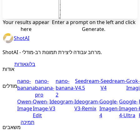
Your results appear
Enter a prompt on the left and click
here
Generate.
ShotAI
ShotAI - מרחב עבודה ליצירת תמונות רב-מודלי.
בלוג
אודות
אודות
nano-
nano-
nano-
Seedream-
Seedream-
Grok-
מודלים
banana
banana-
banana-
V4.5
V4
Imag
pro
2
Qwen-
Qwen-
Ideogram-
Ideogram-
Google-
Google-
Image
Image-
V3
V3-Remix
Imagen-
Imagen-
Edit
4
4-Ultra
תמיכה
משאבים