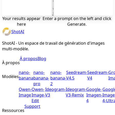
Your results appear
Enter a prompt on the left and click
here
Generate.
ShotAI
ShotAI - Un espace de travail de génération d'images
multi-modèle.
À propos
Blog
À propos
nano-
nano-
nano-
Seedream-
Seedream-
Gro
Modèles
banana
banana-
banana-
V4.5
V4
Im
pro
2
Qwen-
Qwen-
Ideogram-
Ideogram-
Google-
Googl
Image
Image-
V3
V3-Remix
Imagen-
Image
Edit
4
4-Ultr
Support
Ressources