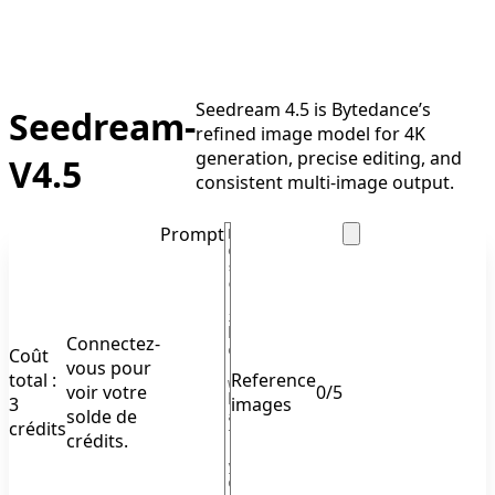
Seedream 4.5 is Bytedance’s
Seedream-
refined image model for 4K
generation, precise editing, and
V4.5
consistent multi-image output.
Prompt
Connectez-
Coût
vous pour
total :
Reference
voir votre
0
/
5
3
images
solde de
crédits
crédits.