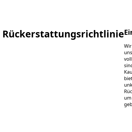
Ei
Rückerstattungsrichtlinie
Wir
uns
vol
sin
Kau
bie
unk
Rüc
um 
geb