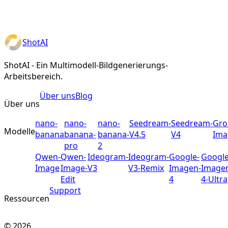
ShotAI
ShotAI - Ein Multimodell-Bildgenerierungs-
Arbeitsbereich.
Über uns
Blog
Über uns
nano-
nano-
nano-
Seedream-
Seedream-
Gro
Modelle
banana
banana-
banana-
V4.5
V4
Ima
pro
2
Qwen-
Qwen-
Ideogram-
Ideogram-
Google-
Google
Image
Image-
V3
V3-Remix
Imagen-
Image
Edit
4
4-Ultra
Support
Ressourcen
©
2026