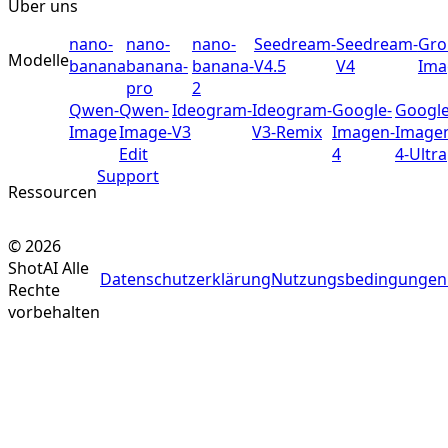
Über uns
nano-
nano-
nano-
Seedream-
Seedream-
Gro
Modelle
banana
banana-
banana-
V4.5
V4
Ima
pro
2
Qwen-
Qwen-
Ideogram-
Ideogram-
Google-
Google
Image
Image-
V3
V3-Remix
Imagen-
Image
Edit
4
4-Ultra
Support
Ressourcen
©
2026
ShotAI
Alle
Datenschutzerklärung
Nutzungsbedingungen
Rechte
vorbehalten