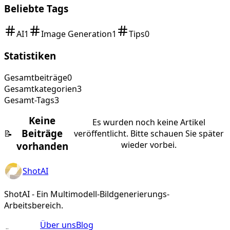
Beliebte Tags
AI
1
Image Generation
1
Tips
0
Statistiken
Gesamtbeiträge
0
Gesamtkategorien
3
Gesamt-Tags
3
Keine
Es wurden noch keine Artikel
Beiträge
📝
veröffentlicht. Bitte schauen Sie später
wieder vorbei.
vorhanden
ShotAI
ShotAI - Ein Multimodell-Bildgenerierungs-
Arbeitsbereich.
Über uns
Blog