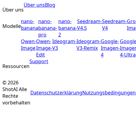
Über uns
Blog
Über uns
nano-
nano-
nano-
Seedream-
Seedream-
Gro
Modelle
banana
banana-
banana-
V4.5
V4
Ima
pro
2
Qwen-
Qwen-
Ideogram-
Ideogram-
Google-
Google
Image
Image-
V3
V3-Remix
Imagen-
Image
Edit
4
4-Ultra
Support
Ressourcen
©
2026
ShotAI
Alle
Datenschutzerklärung
Nutzungsbedingungen
Rechte
vorbehalten